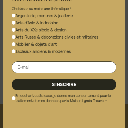
Choisissez au moins une thématique
*
Argenterie, montres & joaillerie
Arts d'Asie & Indochine
Arts du XXe siècle & design
Arts Russe & décorations civiles et militaires
Mobilier & objets d'art
Tableaux anciens & modernes
ACTUALITÉS
,
TABLEAUX ANCIENS &
MODERNES
Fenêtre ouverte sur Vuillard
LIRE PLUS +
S'INSCRIRE
En cochant cette case, je donne mon consentement pour le
traitement de mes données par la Maison Lynda Trouvé.
*
Newsletter